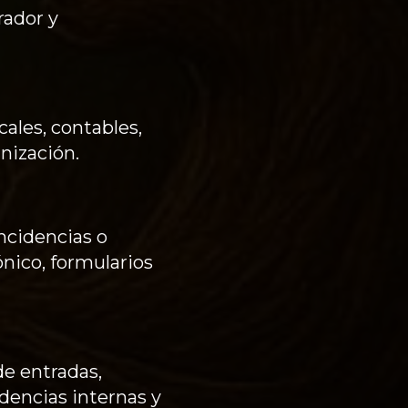
rador y
cales, contables,
nización.
ncidencias o
ónico, formularios
de entradas,
idencias internas y