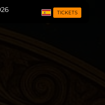
026
Seleccione
TICKETS
su
idioma