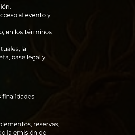
ión.
cceso al evento y
o, en los términos
uales, la
ta, base legal y
 finalidades:
uplementos, reservas,
do la emisión de