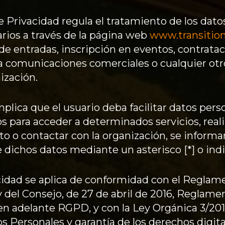
e Privacidad regula el tratamiento de los dato
uarios a través de la página web
www.transition
de entradas, inscripción en eventos, contrata
 a comunicaciones comerciales o cualquier otr
ización.
implica que el usuario deba facilitar datos per
s para acceder a determinados servicios, real
to o contactar con la organización, se informar
e dichos datos mediante un asterisco [*] o ind
acidad se aplica de conformidad con el Reglam
del Consejo, de 27 de abril de 2016, Reglame
en adelante RGPD, y con la Ley Orgánica 3/201
 Personales y garantía de los derechos digita